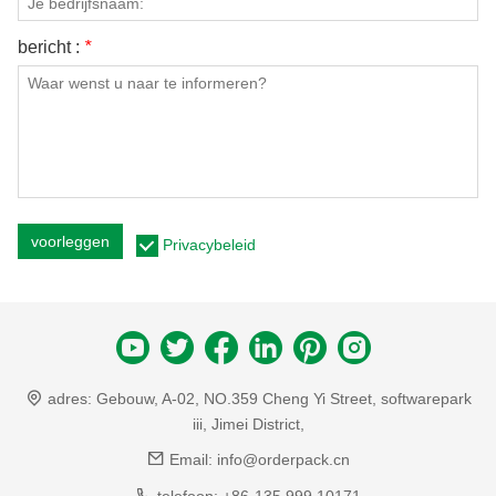
bericht :
*
voorleggen
Privacybeleid
adres:
Gebouw, A-02, NO.359 Cheng Yi Street, softwarepark
iii, Jimei District,
Email:
info@orderpack.cn
telefoon:
+86-135 999 10171