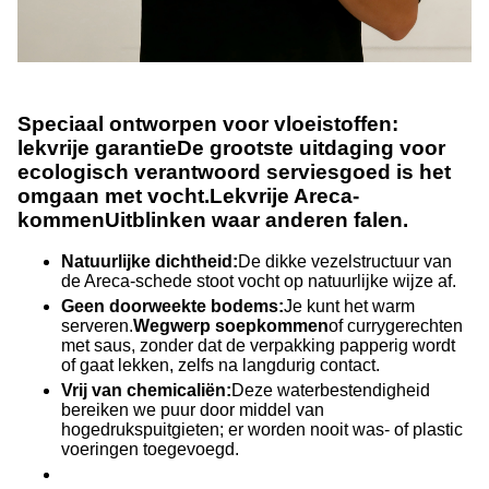
Speciaal ontworpen voor vloeistoffen:
lekvrije garantie
De grootste uitdaging voor
ecologisch verantwoord serviesgoed is het
omgaan met vocht.
Lekvrije Areca-
kommen
Uitblinken waar anderen falen.
Natuurlijke dichtheid:
De dikke vezelstructuur van
de Areca-schede stoot vocht op natuurlijke wijze af.
Geen doorweekte bodems:
Je kunt het warm
serveren.
Wegwerp soepkommen
of currygerechten
met saus, zonder dat de verpakking papperig wordt
of gaat lekken, zelfs na langdurig contact.
Vrij van chemicaliën:
Deze waterbestendigheid
bereiken we puur door middel van
hogedrukspuitgieten; er worden nooit was- of plastic
voeringen toegevoegd.