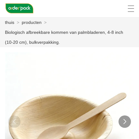
thuis
>
producten
>
العربية
Deutsch
Ελληνική γλώσσα
Engli
Biologisch afbreekbare kommen van palmbladeren, 4-8 inch
(10-20 cm), bulkverpakking.
THUIS
PRODUCTEN
OVER ONS
NIEUWS
ZAAK C
FACTORY TOUR