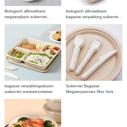
CONTACT MET ONS
Biologisch afbreekbare
biologisch afbreekbare
wegwerpbare suikerriet-
bagasse verpakking suikerriet
bagasse-papieren borden
burger lunchbox
bagasse verpakkingsdozen
Suikerriet Bagasse
suikerriet voedselcontainer
Wegwerpservies Mes Vork
Lepel