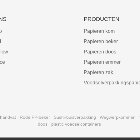
NS
PRODUCTEN
o
Papieren kom
l
Papieren beker
show
Papieren doos
ce
Papieren emmer
Papieren zak
Voedselverpakkingspapi
 handvat
Rode PP-beker
Sushi-buisverpakking
Wegwerpkommen
doos
plastic voedselcontainers