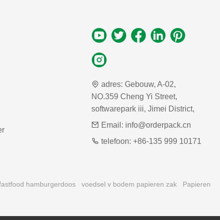
adres:
Gebouw, A-02,
NO.359 Cheng Yi Street,
softwarepark iii, Jimei District,
Email:
info@orderpack.cn
er
telefoon:
+86-135 999 10171
fastfood hamburgerdoos
voedsel v bodem papieren zak
Papieren