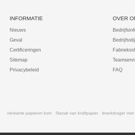
INFORMATIE
OVER O
Nieuws
Bedrijfsinf
Geval
Bedrijfsstij
Certificeringen
Fabrieks
Sitemap
Teamservi
Privacybeleid
FAQ
vierkante papieren kom
Stazak van kraftpapier
drankdrager met