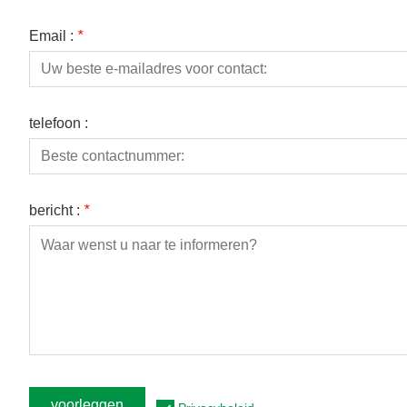
Email :
*
telefoon :
bericht :
*
voorleggen