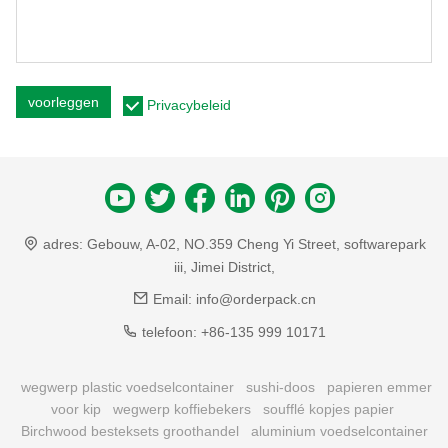
voorleggen
Privacybeleid
adres:
Gebouw, A-02, NO.359 Cheng Yi Street, softwarepark
iii, Jimei District,
Email:
info@orderpack.cn
telefoon:
+86-135 999 10171
wegwerp plastic voedselcontainer
sushi-doos
papieren emmer
voor kip
wegwerp koffiebekers
soufflé kopjes papier
Birchwood besteksets groothandel
aluminium voedselcontainer