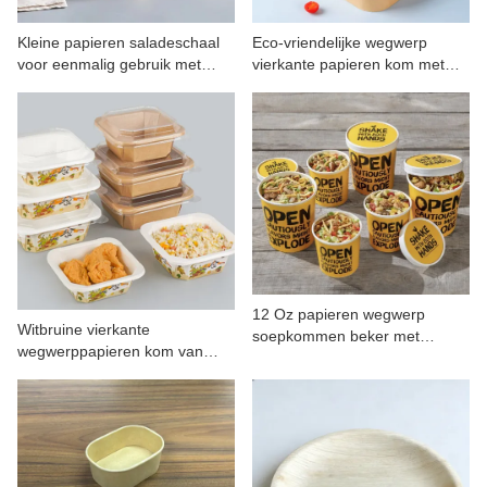
CONTACT MET ONS
Kleine papieren saladeschaal
Eco-vriendelijke wegwerp
voor eenmalig gebruik met
vierkante papieren kom met
deksel, 500 ml
deksel
12 Oz papieren wegwerp
Witbruine vierkante
soepkommen beker met
wegwerppapieren kom van
deksels 360 ml
kraftpapier, 750 cc