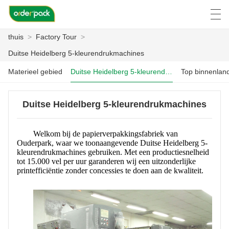
thuis
>
Factory Tour
>
العربية
Deutsch
Ελληνική γλώσσα
Engli
Duitse Heidelberg 5-kleurendrukmachines
Materieel gebied
Duitse Heidelberg 5-kleurendrukmachines
THUIS
Duitse Heidelberg 5-kleurendrukmachines
PRODUCTEN
Welkom bij de papierverpakkingsfabriek van
Ouderpark, waar we toonaangevende Duitse Heidelberg 5-
OVER ONS
kleurendrukmachines gebruiken. Met een productiesnelheid
tot 15.000 vel per uur garanderen wij een uitzonderlijke
NIEUWS
printefficiëntie zonder concessies te doen aan de kwaliteit.
ZAAK C
FACTORY TOUR