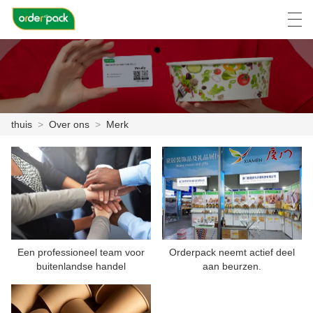
العربية
Deutsch
Ελληνική γλώσσα
Engli
thuis
>
Over ons
>
Merk
THUIS
PRODUCTEN
OVER ONS
NIEUWS
Een professioneel team voor
Orderpack neemt actief deel
ZAAK C
buitenlandse handel
aan beurzen.
FACTORY TOUR