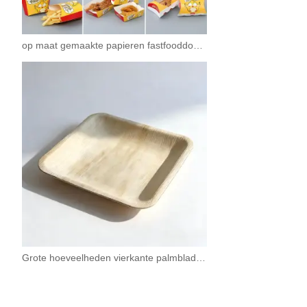
op maat gemaakte papieren fastfooddoos met voedselafhaaltas
Grote hoeveelheden vierkante palmbladborden van 4-10 inch (10-25 cm) groothandel