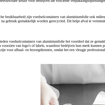
betrouwbare keuze voor bedrijven die efficiënte verpakkingsoplossing
che bruikbaarheid zijn voedselcontainers van aluminiumfolie ook milieu
 na gebruik gemakkelijk worden gerecycled. Dit helpt afval te vermind
bieden voedselcontainers van aluminiumfolie het voordeel dat ze gema
voorzien van logo's of labels, waardoor bedrijven hun merk kunnen p
ijn voor afhaal- en bezorgdiensten, omdat het een vleugje professionali