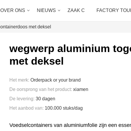
OVER ONS
NIEUWS
ZAAK C
FACTORY TOU
ontainerdoos met deksel
wegwerp aluminium tog
met deksel
Het merk:
Orderpack or your brand
De oorsprong van het product:
xiamen
De levering:
30 dagen
Het aanbod van:
100.000 stuks/dag
Voedselcontainers van aluminiumfolie zijn een essen