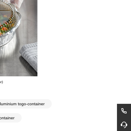
e)
luminium togo-container
ontainer