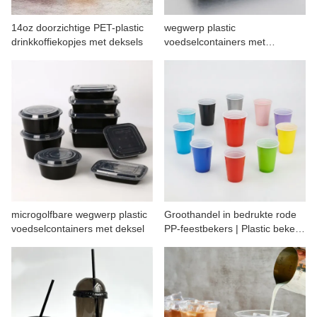
CONTACT MET ONS
14oz doorzichtige PET-plastic
wegwerp plastic
drinkkoffiekopjes met deksels
voedselcontainers met
compartimenten
microgolfbare wegwerp plastic
Groothandel in bedrukte rode
voedselcontainers met deksel
PP-feestbekers | Plastic bekers
van 57 ml tot 473 ml