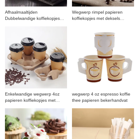
CONTACT MET ONS
Afhaalmaaltijden
Wegwerp rimpel papieren
Dubbelwandige koffiekopjes
koffiekopjes met deksels
voor warme dranken
warme drank
Enkelwandige wegwerp 4oz
wegwerp 4 oz espresso koffie
papieren koffiekopjes met
thee papieren bekerhandvat
deksels