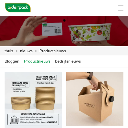
العربية
Deutsch
Ελληνική γλώσσα
Engli
thuis
>
nieuws
>
Productnieuws
THUIS
Bloggen
Productnieuws
bedrijfsnieuws
PRODUCTEN
OVER ONS
NIEUWS
ZAAK C
FACTORY TOUR