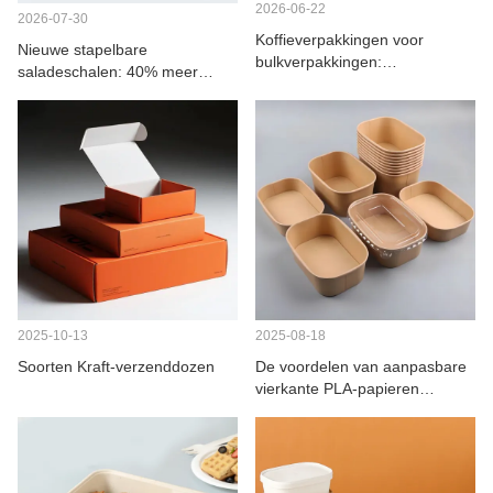
2026-06-22
CONTACT MET ONS
2026-07-30
Koffieverpakkingen voor
Nieuwe stapelbare
bulkverpakkingen:
saladeschalen: 40% meer
milieuvriendelijke thermische
inhoud per schaal
verpakkingen voor de horeca.
2025-10-13
2025-08-18
Soorten Kraft-verzenddozen
De voordelen van aanpasbare
vierkante PLA-papieren
kommen voor
voedselbezorging