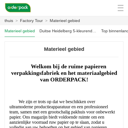
thuis
>
Factory Tour
>
Materieel gebied
العربية
Deutsch
Ελληνική γλώσσα
Engli
Materieel gebied
Duitse Heidelberg 5-kleurendrukmachines
Materieel gebied
THUIS
Welkom bij de ruime papieren
PRODUCTEN
verpakkingsfabriek en het materiaalgebied
van ORDERPACK!
OVER ONS
NIEUWS
We zijn er trots op dat we beschikken over
ZAAK C
ultramoderne productieapparatuur en een professioneel
team, samen met een grootschalig pakhuis voor onbewerkt
papier. Ons magazijn biedt voldoende ruimte om een ​​
FACTORY TOUR
aanzienlijke voorraad ruw papier op te slaan, zodat u
volledig aan uw behoeften op het gebied van papieren