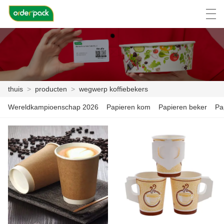
العربية
Deutsch
Ελληνική γλώσσα
Engli
thuis
>
producten
>
wegwerp koffiebekers
THUIS
Wereldkampioenschap 2026
Papieren kom
Papieren beker
Pa
PRODUCTEN
OVER ONS
NIEUWS
ZAAK C
FACTORY TOUR