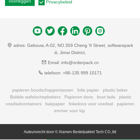
voorleggen
Privacybeleid
adres:
Gebouw, A-02, NO.359 Cheng Yi Street, softwarepark
iii, Jimei District,
Email:
info@orderpack.cn
telefoon:
+86-135 999 10171
papieren boodschappentassen
folie papier
plastic beker
Bubble wafelschepbekers
Papieren doos
boot lade
plastic
voedselcontainers
bakpapier
foliedoos voor voedsel
papieren
emmer voor kip
Auteursrecht door © Xiamen Bestelpakket Tech CO.,ltd