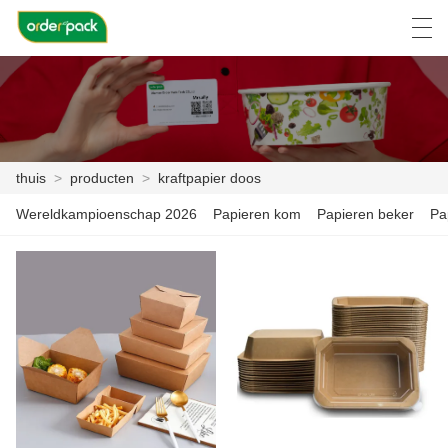
العربية
Deutsch
Ελληνική γλώσσα
Engli
thuis
>
producten
>
kraftpapier doos
THUIS
Wereldkampioenschap 2026
Papieren kom
Papieren beker
Pa
PRODUCTEN
OVER ONS
NIEUWS
ZAAK C
FACTORY TOUR