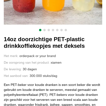
CONTACT MET ONS
14oz doorzichtige PET-plastic
drinkkoffiekopjes met deksels
Het merk:
orderpack or your brand
De oorsprong van het product:
xiamen
De levering:
30 dagen
Het aanbod van:
300.000 stuks/dag
Een PET-beker voor koude dranken is een soort beker die wordt
gebruikt om koude dranken te serveren, meestal gemaakt van
polyethyleentereftalaat (PET). PET-bekers voor koude dranken
zijn geschikt voor het serveren van een breed scala aan koude
dranken, waaronder frisdrank, ijsthee, sappen, smoothies, en