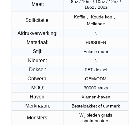
8oz / 10oz / 10oz / 12oz /
Maat:
16oz / 20oz
Koffie 、Koude kop 、
Sollicitatie:
Melkthee
Afdrukverwerking:
\
Materiaal:
HUISDIER
Stijl:
Enkele muur
Kleuren:
\
Deksel:
PET-deksel
Ontwerp:
OEM/ODM
MOQ:
30000 stuks
Haven:
Xiamen-haven
Merknaam:
Bestelpakket of uw merk
Wij bieden gratis
Monsters:
spotmonsters