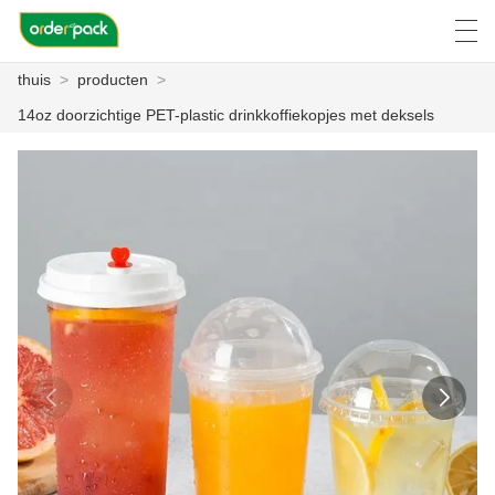
thuis
>
producten
>
العربية
Deutsch
Ελληνική γλώσσα
Engli
14oz doorzichtige PET-plastic drinkkoffiekopjes met deksels
THUIS
PRODUCTEN
OVER ONS
NIEUWS
ZAAK C
FACTORY TOUR