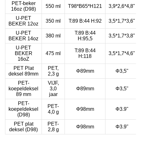
PET-beker
550 ml
T98*B65*H121
3,9*2,6*4,8"
16oz (D98)
U-PET
350 ml
T:89 B:44 H:92
3,5*1,7*3,6"
BEKER 12oz
U-PET
T:89 B:44
380 ml
3,5*1,7*3,8"
BEKER 14oz
H:95,5
U-PET
T:89 B:44
BEKER
475 ml
3,5*1,7*4,6"
H:118
16oZ
PET Plat
PET,
Φ89mm
Φ3,5"
deksel 89mm
2,3 g
PET-
VIJF,
koepeldeksel
3,0
Φ89mm
Φ3,5"
89 mm
jaar
PET-
PET-
koepeldeksel
Φ98mm
Φ3.9"
4,0 g
(D98)
PET plat
PET-
Φ98mm
Φ3.9"
deksel (D98)
2,8 g