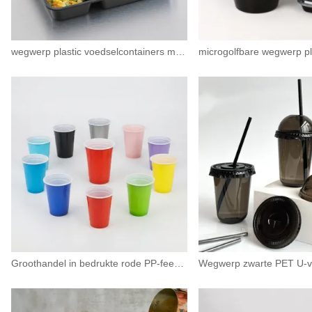
wegwerp plastic voedselcontainers met compartimenten
Groothandel in bedrukte rode PP-feestbekers | Plastic bekers van 57 ml tot 473 ml