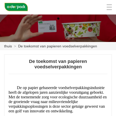
العربية
Deutsch
Ελληνική γλώσσα
Engli
thuis
>
De toekomst van papieren voedselverpakkingen
THUIS
De toekomst van papieren
PRODUCTEN
voedselverpakkingen
OVER ONS
NIEUWS
De op papier gebaseerde voedselverpakkingsindustrie
heeft de afgelopen jaren aanzienlijke vooruitgang geboekt.
ZAAK C
Met de toenemende zorg voor ecologische duurzaamheid en
de groeiende vraag naar milieuvriendelijke
verpakkingsoplossingen is deze sector getuige geweest van
FACTORY TOUR
een golf van innovatie en ontwikkeling.