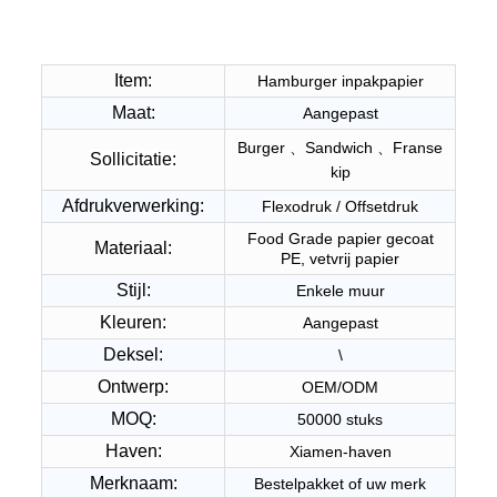
Item:
Hamburger inpakpapier
Maat:
Aangepast
Burger 、Sandwich 、Franse
Sollicitatie:
kip
Afdrukverwerking:
Flexodruk / Offsetdruk
Food Grade papier gecoat
Materiaal:
PE, vetvrij papier
Stijl:
Enkele muur
Kleuren:
Aangepast
Deksel:
\
Ontwerp:
OEM/ODM
MOQ:
50000 stuks
Haven:
Xiamen-haven
Merknaam:
Bestelpakket of uw merk