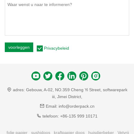
voorleggen
Privacybeleid
adres:
Gebouw, A-02, NO.359 Cheng Yi Street, softwarepark
iii, Jimei District,
Email:
info@orderpack.cn
telefoon:
+86-135 999 10171
folie papier
sushidoos
kraftpapier doos
huisdierbeker
Vetvrij