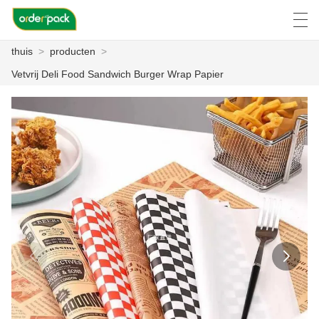
thuis
>
producten
>
العربية
Deutsch
Ελληνική γλώσσα
Engli
Vetvrij Deli Food Sandwich Burger Wrap Papier
THUIS
PRODUCTEN
OVER ONS
NIEUWS
ZAAK C
FACTORY TOUR