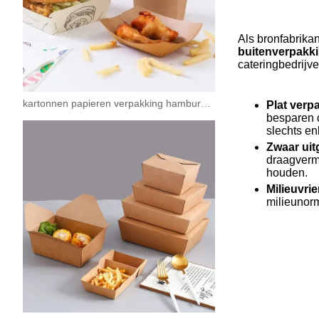
Als bronfabrika
buitenverpakk
cateringbedrijve
kartonnen papieren verpakking hamburgers containers
Plat verp
besparen 
slechts en
Zwaar uit
draagvermo
houden.
Milieuvri
milieunorm