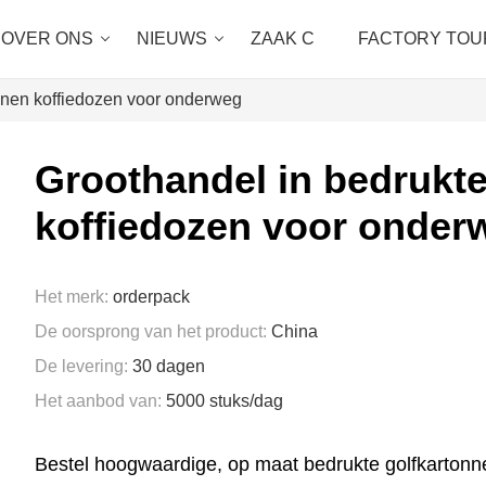
OVER ONS
NIEUWS
ZAAK C
FACTORY TOU
onnen koffiedozen voor onderweg
Groothandel in bedrukte
koffiedozen voor onder
Het merk:
orderpack
De oorsprong van het product:
China
De levering:
30 dagen
Het aanbod van:
5000 stuks/dag
Bestel hoogwaardige, op maat bedrukte golfkartonne