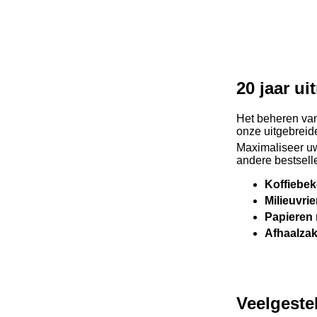
20 jaar u
Het beheren van
onze uitgebreide
Maximaliseer u
andere bestsell
Koffiebek
Milieuvri
Papieren 
Afhaalzak
Veelgeste