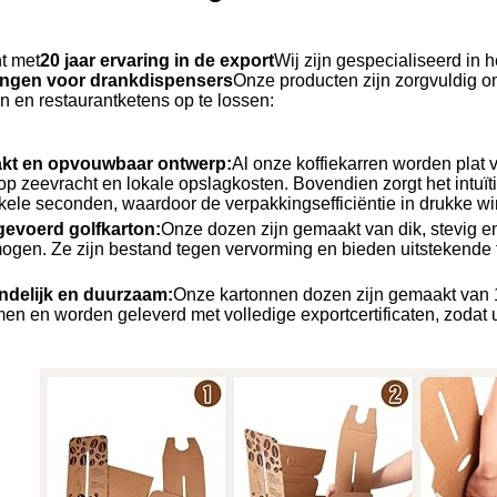
nt met
20 jaar ervaring in de export
Wij zijn gespecialiseerd in
ingen voor drankdispensers
Onze producten zijn zorgvuldig 
n en restaurantketens op te lossen:
akt en opvouwbaar ontwerp:
Al onze koffiekarren worden plat 
op zeevracht en lokale opslagkosten. Bovendien zorgt het intu
kele seconden, waardoor de verpakkingsefficiëntie in drukke win
gevoerd golfkarton:
Onze dozen zijn gemaakt van dik, stevig en
gen. Ze zijn bestand tegen vervorming en bieden uitstekende f
endelijk en duurzaam:
Onze kartonnen dozen zijn gemaakt van 
en en worden geleverd met volledige exportcertificaten, zodat