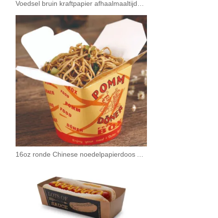
Voedsel bruin kraftpapier afhaalmaaltijden salade box container
16oz ronde Chinese noedelpapierdoos Afhaalcontainer