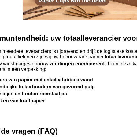
itmuntendheid: uw totaalleverancier voo
 meerdere leveranciers is tijdrovend en drijft de logistieke ko
 productielijnen zijn wij uw betrouwbare partner.
totaalleveran
w winstmarges door
uw zendingen combineren
! U kunt deze 
ers in één verpakking:
ers van papier met enkele/dubbele wand
endelijke bekerhouders van gevormd pulp
rietjes en houten roerstaafjes
ken van kraftpapier
lde vragen (FAQ)