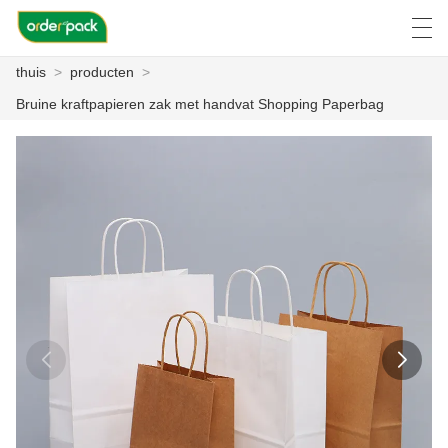
thuis
>
producten
>
العربية
Deutsch
Ελληνική γλώσσα
Engli
Bruine kraftpapieren zak met handvat Shopping Paperbag
THUIS
PRODUCTEN
OVER ONS
NIEUWS
ZAAK C
FACTORY TOUR