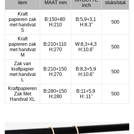
item
MAAT mm
stuks/stuk
inch
Kraft
papieren zak
B:150+80
B:5,9+3,1
500
met handvat
H:210
H:8.3"
S
Kraft
papieren zak
B:210+110
W:8,3+4,3
500
met handvat
H:270
H:10.6"
M
Zak van
kraftpapier
B:210+150
B:8,3+5,9
500
met handvat
H:270
H:10.6"
L
Kraftpapieren
B:280+150
B:11+5,9
Zak Met
500
H:280
H: 11"
Handvat XL