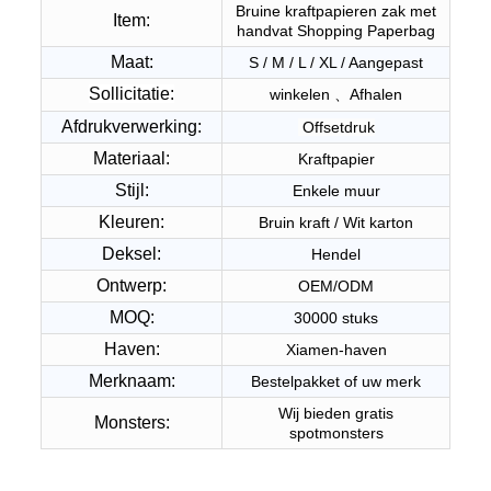
Bruine kraftpapieren zak met
Item:
handvat Shopping Paperbag
Maat:
S / M / L / XL / Aangepast
Sollicitatie:
winkelen 、Afhalen
Afdrukverwerking:
Offsetdruk
Materiaal:
Kraftpapier
Stijl:
Enkele muur
Kleuren:
Bruin kraft / Wit karton
Deksel:
Hendel
Ontwerp:
OEM/ODM
MOQ:
30000 stuks
Haven:
Xiamen-haven
Merknaam:
Bestelpakket of uw merk
Wij bieden gratis
Monsters:
spotmonsters