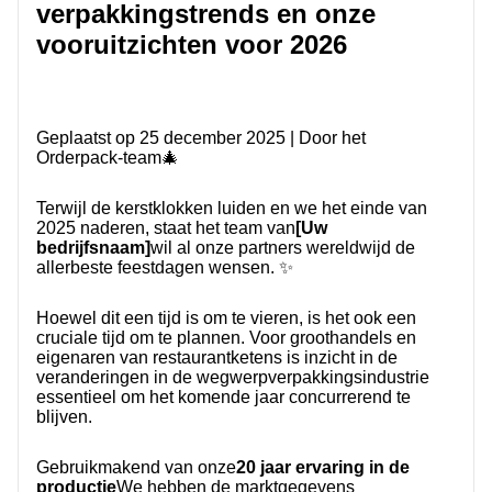
verpakkingstrends en onze
CONTACT MET ONS
vooruitzichten voor 2026
Geplaatst op 25 december 2025 | Door het
Orderpack-team
🎄
Terwijl de kerstklokken luiden en we het einde van
2025 naderen, staat het team van
[Uw
bedrijfsnaam]
wil al onze partners wereldwijd de
allerbeste feestdagen wensen. ✨
Hoewel dit een tijd is om te vieren, is het ook een
cruciale tijd om te plannen. Voor groothandels en
eigenaren van restaurantketens is inzicht in de
veranderingen in de wegwerpverpakkingsindustrie
essentieel om het komende jaar concurrerend te
blijven.
Gebruikmakend van onze
20 jaar ervaring in de
productie
We hebben de marktgegevens