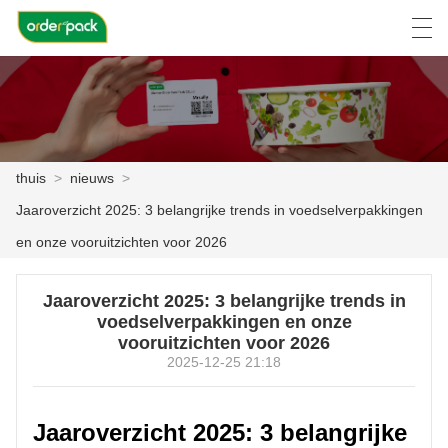
العربية
Deutsch
Ελληνική γλώσσα
Engli
thuis
>
nieuws
>
THUIS
Jaaroverzicht 2025: 3 belangrijke trends in voedselverpakkingen
PRODUCTEN
en onze vooruitzichten voor 2026
OVER ONS
Jaaroverzicht 2025: 3 belangrijke trends in
voedselverpakkingen en onze
NIEUWS
vooruitzichten voor 2026
2025-12-25 21:18
ZAAK C
FACTORY TOUR
Jaaroverzicht 2025: 3 belangrijke