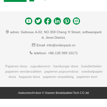
adres:
Gebouw, A-02, NO.359 Cheng Yi Street, softwarepark
iii, Jimei District,
Email:
info@orderpack.cn
telefoon:
+86-135 999 10171
Papieren doos
cupcakevorm
hamburger doos
huisdierbeker
papieren vensterzakken
papieren popcorndoos
voedselpapier
doos
bagasse doos
papieren verpakking
papieren kom
Auteursrecht door © Xiamen Bestelpakket Tech CO.,ltd